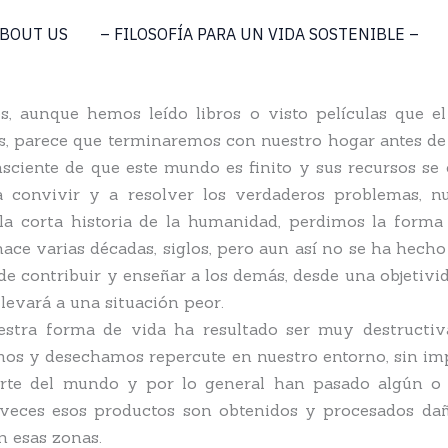
BOUT US
– FILOSOFÍA PARA UN VIDA SOSTENIBLE –
s, aunque hemos leído libros o visto películas que el
parece que terminaremos con nuestro hogar antes de pod
sciente de que este mundo es finito y sus recursos se
a convivir y a resolver los verdaderos problemas, nu
la corta historia de la humanidad, perdimos la forma
e varias décadas, siglos, pero aun así no se ha hecho 
e contribuir y enseñar a los demás, desde una objetivida
levará a una situación peor.
stra forma de vida ha resultado ser muy destructiva
s y desechamos repercute en nuestro entorno, sin imp
rte del mundo y por lo general han pasado algún o 
veces esos productos son obtenidos y procesados da
n esas zonas.